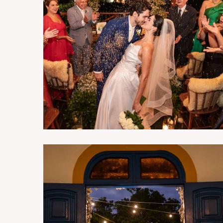
256
0