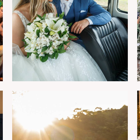
298
0