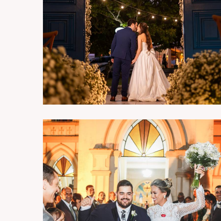
466
0