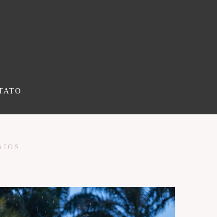
TATO
AIOS