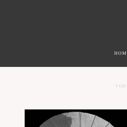
HOM
TOD