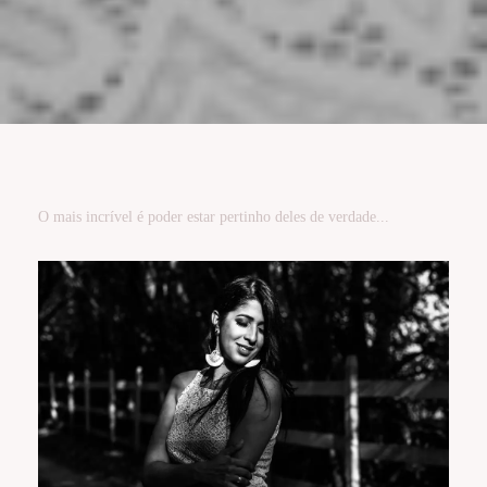
O mais incrível é poder estar pertinho deles de verdade...