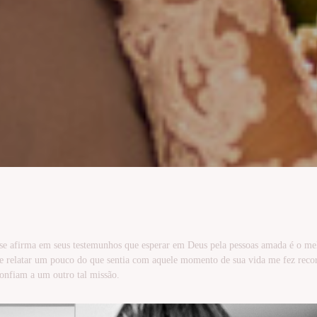
 se afirma em seus testemunhos que esperar em Deus pela pessoas amada é o me
e relatar um pouco do que sentia com aquele momento de sua vida me fez record
confiam a um outro tal missão.