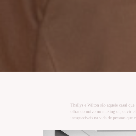
Thallys e Wilton são aquele casal que
olhar do noivo no making of, ouvir el
inesquecíveis na vida de pessoas que 