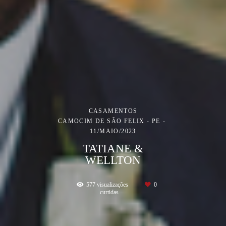
CASAMENTOS
CAMOCIM DE SÃO FELIX - PE
11/MAIO/2023
TATIANE &
WELLTON
577
visualizações
0
curtidas