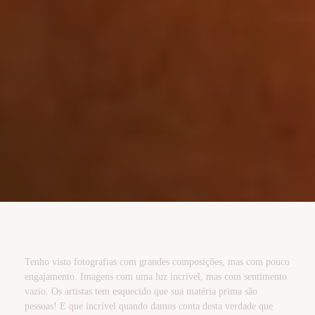
Tenho visto fotografias com grandes composições, mas com pouco
engajamento. Imagens com uma luz incrível, mas com sentimento
vazio. Os artistas tem esquecido que sua matéria prima são
pessoas! E que incrível quando damos conta desta verdade que